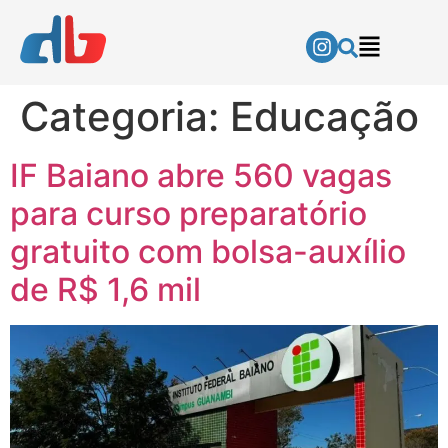
Categoria:
Educação
IF Baiano abre 560 vagas
para curso preparatório
gratuito com bolsa-auxílio
de R$ 1,6 mil